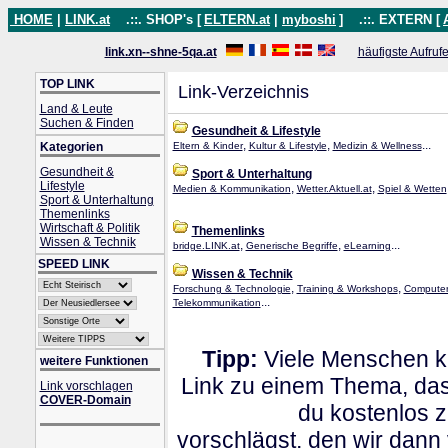
HOME
|
LINK.at
.::. SHOP's [
ELTERN.at
|
myboshi
]
.::. EXTERN [
link.xn--shne-5qa.at
häufigste Aufruf
TOP LINK
Link-Verzeichnis
Land & Leute
Suchen & Finden
Gesundheit & Lifestyle
,
,
...
Kategorien
Eltern & Kinder
Kultur & Lifestyle
Medizin & Wellness
Gesundheit &
Sport & Unterhaltung
Lifestyle
,
,
Medien & Kommunikation
Wetter.Aktuell.at
Spiel & Wetten
Sport & Unterhaltung
Themenlinks
Wirtschaft & Politik
Themenlinks
Wissen & Technik
,
,
...
bridge.LINK.at
Generische Begriffe
eLearning
SPEED LINK
Wissen & Technik
,
,
Forschung & Technologie
Training & Workshops
Computer
...
Telekommunikation
Tipp:
Viele Menschen kl
weitere Funktionen
Link zu einem Thema, dass
Link vorschlagen
COVER-Domain
du kostenlos 
vorschlägst, den wir dann