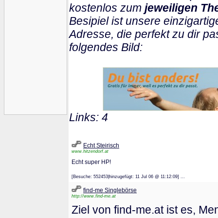
kostenlos zum
jeweiligen Th
Besipiel ist unsere einzigartig
Adresse, die perfekt zu dir pa
folgendes Bild:
Links: 4
Echt Steirisch
www.hitzendorf.at
Echt super HP!
[Besuche: 552453|hinzugefügt: 11 Jul 06 @ 11:12:09] ...
find-me Singlebörse
http://www.find-me.at
Ziel von find-me.at ist es, 