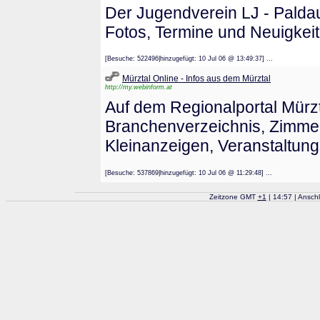
Der Jugendverein LJ - Paldau 
Fotos, Termine und Neuigkei
[Besuche: 522496|hinzugefügt: 10 Jul 06 @ 13:49:37] ...
Mürztal Online - Infos aus dem Mürztal
http://my.webinform.at
Auf dem Regionalportal Mürzt
Branchenverzeichnis, Zimme
Kleinanzeigen, Veranstaltung
[Besuche: 537869|hinzugefügt: 10 Jul 06 @ 11:29:48] ...
Zeitzone GMT
+
1
| 14:57 | Ansch