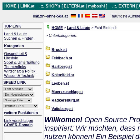
HOME
|
LINK.at
.::. SHOP's [
ELTERN.at
|
myboshi
]
.::. EXTERN [
link.xn--shne-5qa.at
häufigste Aufruf
TOP LINK
HOME
>
Land & Leute
> Echt Steirisch
Land & Leute
> Unterkategorien:
Suchen & Finden
Kategorien
Bruck.st
Gesundheit &
Lifestyle
Feldbach.st
Sport & Unterhaltung
Hartberg.st
Themenlinks
Wirtschaft & Politik
Knittelfeld.st
Wissen & Technik
SPEED LINK
Leoben.st
Muerzzuschlag.st
Radkersburg.st
Voitsberg.st
weitere Funktionen
Willkomen!
Open Source Proj
Link vorschlagen
COVER-Domain
inspiriert: Wir möchten, das
nutzen können! Ein Beispiel d