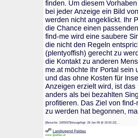
finden. Um diesem Vorhaben 
bei jeder Anzeige ein Bild v
werden nicht angeklickt. Ihr P
die Chance einen passenden P
find-me wird eine saubere Si
die nicht den Regeln entspric
(plentyoffish) gerecht zu werd
die Kontakt zu anderen Mensc
me.at möchte Ihr Portal sei
und das ohne Kosten für Inse
Anzeigen erzielt wird, ist d
anders als bei bezahlten Sing
profitieren. Das Ziel von fin
zu werden hat begonnen, mach
[Besuche: 1005037|hinzugefügt: 28 Jan 09 @ 16:02:22] ...
Landjugend Paldau
www.ljpaldau.at