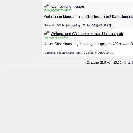
kath. Jugendmission
www.jugendmission.at
Viele junge Menschen zu Christus führen! Kath. Jugen
[Besuche: 706241|hinzugefügt: 05 Sep 06 @ 09:38:40] ...
Weingut und Gästezimmer zum Nationalpark
http://www.gangl.at.tt
Unser Gästehaus liegt in ruhiger Lage, ca. 400m vom Or
[Besuche: 688119|hinzugefügt: 10 Jul 06 @ 15:00:00] ...
Zeitzone GMT
+
1
| 15:55 | Ansch