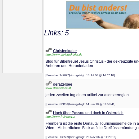
Links: 5
Christenkurier
http://www.christenkurier.de
Blog für Bibeltreue! Jesus Christus - der gekreuzigte u
Anhören und Herunterladen ..
[Besuche: 749097|hinzugefügt: 10 Jul 06 @ 14:47:10] ...
derattersee
www.derattersee.at
jeden zweiten tag einen artikel zur atterseeregion.
[Besuche: 621150|hinzugefügt: 14 Jun 10 @ 14:58:41] ...
Hoch über Passau und doch in Österreich
http://www.freinberg.at
Freinberg ist die erste Donautal Tourismusgemeide in
Wien - Mit herrlichem Blick auf die Dreiflüssemündung 
[Besuche: 738509|hinzugefügt: 28 Nov 06 @ 14:20:18] ...