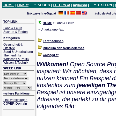
HOME
|
LINK.at
.::. SHOP's [
ELTERN.at
|
myboshi
]
.::. EXTERN [
link.xn--shne-5qa.at
häufigste Aufruf
TOP LINK
HOME
> Land & Leute
Land & Leute
> Unterkategorien:
Suchen & Finden
Kategorien
Echt Steirisch
Gesundheit &
Lifestyle
Rund um den Neusiedlersee
Sport & Unterhaltung
waldegg.at
Themenlinks
Wirtschaft & Politik
Wissen & Technik
Willkomen!
Open Source Proj
SPEED LINK
inspiriert: Wir möchten, das
nutzen können! Ein Beispiel d
kostenlos zum
jeweiligen Th
Besipiel ist unsere einzigartig
weitere Funktionen
Adresse, die perfekt zu dir pa
Link vorschlagen
COVER-Domain
folgendes Bild: