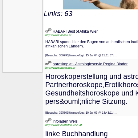
Links: 63
HABARI Best of Afrika Wien
http://www.habari.at
HABARI spannt hier den Bogen von authentischen tradit
afrikanischen Ländern.
[Besuche: 309790|hinzugefügt: 15 Jul 04 @ 21:11:57] ...
horoskop.at - Astrologieservie Regina Binder
http://www.horoskop.at
Horoskoperstellung und astr
Partnerhoroskope,Erotikhor
Gesundheitshoroskope und K
pers&ouml;nliche Sitzung.
[Besuche: 325806|hinzugefügt: 10 Jul 06 @ 14:43:11] ...
Infoladen Wels
http://www.infoladen-wels.at
linke Buchhandlung