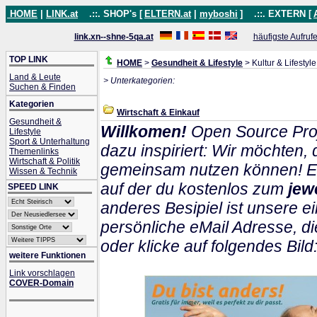
HOME
|
LINK.at
.::. SHOP's [
ELTERN.at
|
myboshi
]
.::. EXTERN [
link.xn--shne-5qa.at
häufigste Aufruf
TOP LINK
HOME
>
Gesundheit & Lifestyle
> Kultur & Lifestyle
Land & Leute
> Unterkategorien:
Suchen & Finden
Kategorien
Wirtschaft & Einkauf
Gesundheit &
Willkomen!
Open Source Proj
Lifestyle
Sport & Unterhaltung
dazu inspiriert: Wir möchten
Themenlinks
Wirtschaft & Politik
gemeinsam nutzen können! Ein
Wissen & Technik
auf der du kostenlos zum
jew
SPEED LINK
anderes Besipiel ist unsere ei
persönliche eMail Adresse, di
oder klicke auf folgendes Bild
weitere Funktionen
Link vorschlagen
COVER-Domain