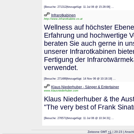
[Besuche: 271312|hinzugefügt: 11 Jul 06 @ 15:28:06] ...
Infrarotkabinen
http://www.infrarotkabine.co.at
Wellness auf höchster Ebene 
Erfahrung und hochwertige Ve
beraten Sie auch gerne in u
unserer Infrarotkabinen biet
Fertigung der Infrarotwärme
verwendet.
[Besuche: 271486|hinzugefügt: 14 Nov 06 @ 10:18:19] ...
Klaus Niederhuber - Sänger & Entertainer
www.klausniederhuber.com
Klaus Niederhuber & the Aust
"The very best of Frank Sinat
[Besuche: 276571|hinzugefügt: 11 Jul 06 @ 10:34:31] ...
Zeitzone GMT
+
1
| 20:23 | Ansch