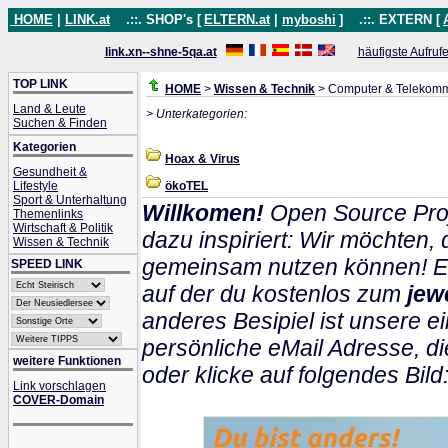
HOME
|
LINK.at
.::. SHOP's [
ELTERN.at
|
myboshi
]
.::. EXTERN [
link.xn--shne-5qa.at
häufigste Aufruf
TOP LINK
HOME
>
Wissen & Technik
> Computer & Telekomm
Land & Leute
> Unterkategorien:
Suchen & Finden
Kategorien
Hoax & Virus
Gesundheit &
Lifestyle
ökoTEL
Sport & Unterhaltung
Willkomen!
Open Source Proj
Themenlinks
Wirtschaft & Politik
dazu inspiriert: Wir möchten
Wissen & Technik
gemeinsam nutzen können! Ein
SPEED LINK
auf der du kostenlos zum
jew
anderes Besipiel ist unsere ei
persönliche eMail Adresse, di
weitere Funktionen
oder klicke auf folgendes Bild
Link vorschlagen
COVER-Domain