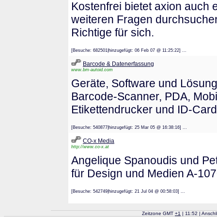
Kostenfrei bietet axion auch 
weiteren Fragen durchsuchen 
Richtige für sich.
[Besuche: 682501|hinzugefügt: 06 Feb 07 @ 11:25:22] ...
Barcode & Datenerfassung
www.bm-autoid.com
Geräte, Software und Lösung
Barcode-Scanner, PDA, Mobi
Etikettendrucker und ID-Car
[Besuche: 540877|hinzugefügt: 25 Mar 05 @ 16:38:16] ...
CO-x Media
http://www.co-x.at
Angelique Spanoudis und Pe
für Design und Medien A-10
[Besuche: 542749|hinzugefügt: 21 Jul 04 @ 00:58:03] ...
Zeitzone GMT
+
1
| 11:52 | Ansch