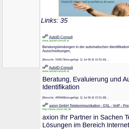
Links: 35
AutoID Consult
www.autoid-consult.at
Beratungsleistungen in der automatischen Identifikation
Ausschreibungen,
[Besuche: 534617|hinzugefügt: 11 Jul 06 @ 10:52:44] ...
AutoID-Consult
www.autoid-consult.at
Beratung, Evaluierung und A
Identifikation
[Besuche: 495946|hinzugefügt: 11 Jul 06 @ 15:51:48] ...
axion GmbH Telekommunikation - DSL - VoIP - Pre
http://www.axion-net.de
axion Ihr Partner in Sachen T
Lösungen im Bereich Internet 