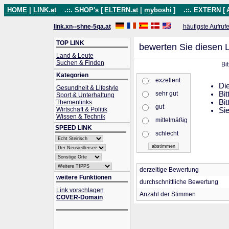
HOME
|
LINK.at
.::. SHOP's [
ELTERN.at
|
myboshi
]
.::. EXTERN [
link.xn--shne-5qa.at
häufigste Aufruf
TOP LINK
bewerten Sie diesen L
Land & Leute
Suchen & Finden
Bi
Kategorien
exzellent
Die
Gesundheit & Lifestyle
sehr gut
Bit
Sport & Unterhaltung
Bit
Themenlinks
gut
Wirtschaft & Politik
Sie
Wissen & Technik
mittelmäßig
SPEED LINK
schlecht
derzeitige Bewertung
weitere Funktionen
durchschnittliche Bewertung
Link vorschlagen
Anzahl der Stimmen
COVER-Domain